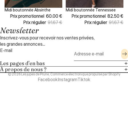
Midi boutonnée Absinthe
Midi boutonnée Tennessee
Prix doux
Prix doux
Prix promotionnel
60.00 €
Prix promotionnel
82.50 €
Prix régulier
91.67 €
Prix régulier
91.67 €
Newsletter
Inscrivez-vous pour recevoir nos ventes privées,
les grandes annonces...
E-mail
Les pages d'en bas
À propos de nous ?
© 2026
Les jupes de Prune
,
Commerce électronique propulsé par Shopify
Facebook
Instagram
Tiktok