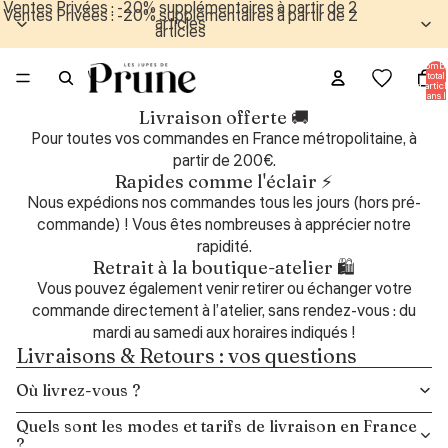
Ventes Privées : -20% supplémentaires à partir de 2
Ventes Privées : -20% supplémentaires à partir de 2
articles
articles
Nombr
total
d’articl
dans l
panier:
Livraison offerte 🚚
Pour toutes vos commandes en France métropolitaine, à
partir de 200€.
Rapides comme l'éclair ⚡
Nous expédions nos commandes tous les jours (hors pré-
commande) ! Vous êtes nombreuses à apprécier notre
rapidité.
Retrait à la boutique-atelier 🛍️
Vous pouvez également venir retirer ou échanger votre
commande directement à l’atelier, sans rendez-vous : du
mardi au samedi aux horaires indiqués !
Livraisons & Retours : vos questions
Où livrez-vous ?
Quels sont les modes et tarifs de livraison en France
?