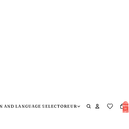
Total
items
N AND LANGUAGE SELECTOR
EUR
in
cart:
0