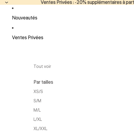
Ventes Privées : -20% supplémentaires à parti
Ventes Privées : -20% supplémentaires à parti
Nouveautés
Ventes Privées
Tout voir
Par tailles
XS/S
S/M
M/L
L/XL
XL/XXL