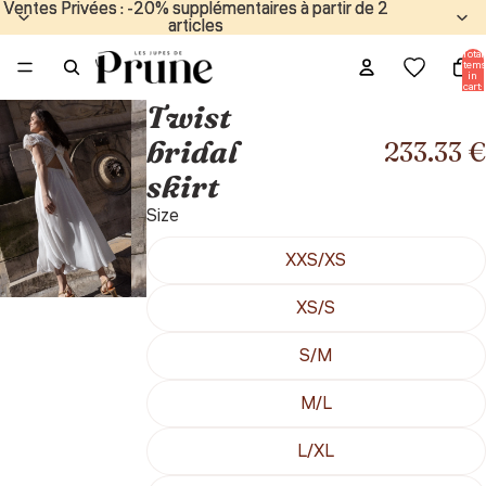
Ventes Privées : -20% supplémentaires à partir de 2
Ventes Privées : -20% supplémentaires à partir de 2
articles
articles
Total
items
in
cart:
0
Twist
bridal
233.33 €
skirt
Size
XXS/XS
XS/S
S/M
M/L
L/XL