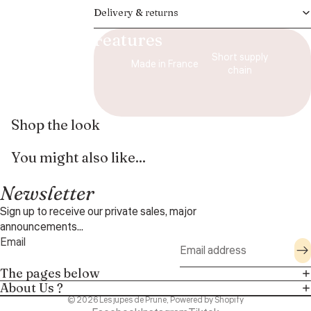
Delivery & returns
Features
Short supply
Made in France
chain
Shop the look
You might also like...
Newsletter
Sign up to receive our private sales, major
announcements...
Email
The pages below
About Us ?
© 2026
Les jupes de Prune
,
Powered by Shopify