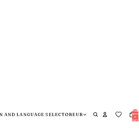
Total
items
N AND LANGUAGE SELECTOR
EUR
in
cart:
0