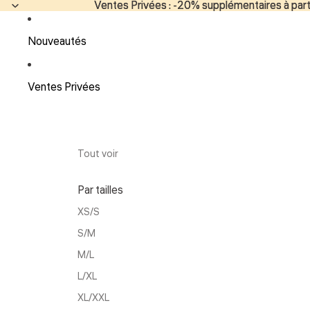
Ventes Privées : -20% supplémentaires à parti
Ventes Privées : -20% supplémentaires à parti
Nouveautés
Ventes Privées
Tout voir
Par tailles
XS/S
S/M
M/L
L/XL
XL/XXL