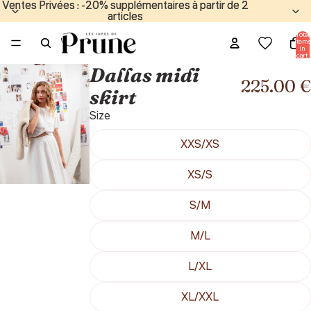
Ventes Privées : -20% supplémentaires à partir de 2
Ventes Privées : -20% supplémentaires à partir de 2
articles
articles
Total
items
in
cart:
0
Dallas midi
225.00 €
skirt
Size
XXS/XS
XS/S
S/M
M/L
L/XL
XL/XXL