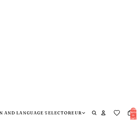
Total
items
N AND LANGUAGE SELECTOR
EUR
in
cart:
0