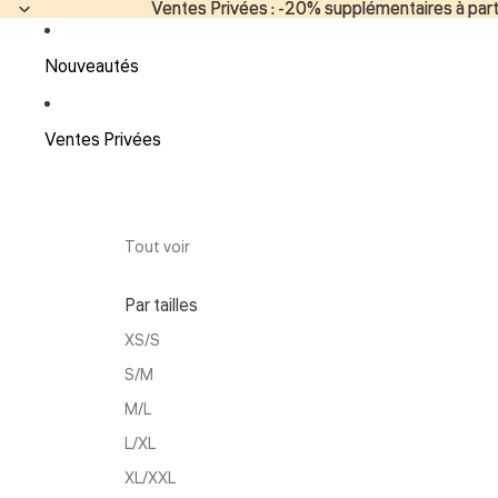
Ventes Privées : -20% supplémentaires à parti
Ventes Privées : -20% supplémentaires à parti
Nouveautés
Ventes Privées
Tout voir
Par tailles
XS/S
S/M
M/L
L/XL
XL/XXL