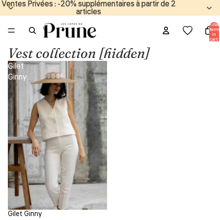
Ventes Privées : -20% supplémentaires à partir de 2
Ventes Privées : -20% supplémentaires à partir de 2
articles
articles
Total
items
in
cart:
0
Vest collection [hidden]
Gilet
Ginny
Gilet Ginny
Sale