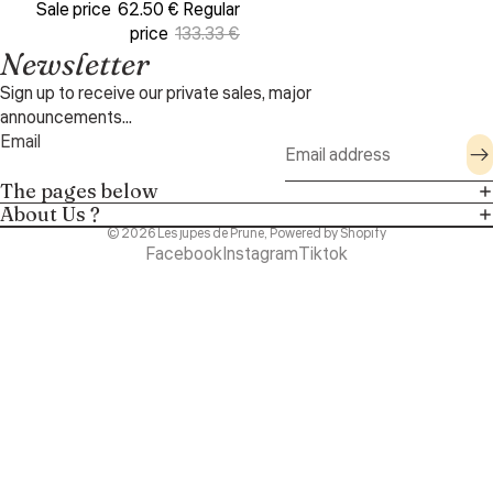
Sale price
62.50 €
Regular
price
133.33 €
Newsletter
Sign up to receive our private sales, major
announcements...
Email
The pages below
About Us ?
© 2026
Les jupes de Prune
,
Powered by Shopify
Facebook
Instagram
Tiktok